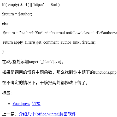
if ( empty( $url ) || 'http://' == $url )
$return = $author;
else
$return = "<a href='$url' rel='external nofollow' class='url'>$author<
return apply_filters('get_comment_author_link', $return);
}
在a标签处添加target='_blank'即可。
如果是调用的博客主题函数，那么找到你主题下的functions.php文件，搜索e
在不确定的情况下，干脆把两处都修改下得了。
标签:
Wordpress
链接
上一篇：
介绍几个(office,winrar)解密软件