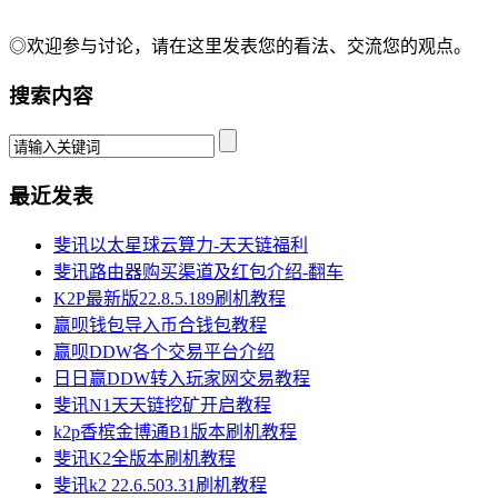
◎欢迎参与讨论，请在这里发表您的看法、交流您的观点。
搜索内容
最近发表
斐讯以太星球云算力-天天链福利
斐讯路由器购买渠道及红包介绍-翻车
K2P最新版22.8.5.189刷机教程
赢呗钱包导入币合钱包教程
赢呗DDW各个交易平台介绍
日日赢DDW转入玩家网交易教程
斐讯N1天天链挖矿开启教程
k2p香槟金博通B1版本刷机教程
斐讯K2全版本刷机教程
斐讯k2 22.6.503.31刷机教程