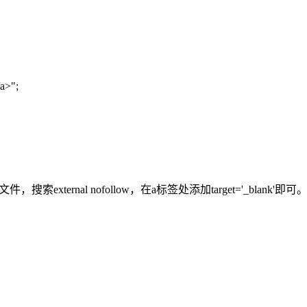
/a>";
xternal nofollow，在a标签处添加target='_blank'即可