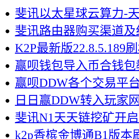
斐讯以太星球云算力-
斐讯路由器购买渠道及
K2P最新版22.8.5.18
赢呗钱包导入币合钱包
赢呗DDW各个交易平
日日赢DDW转入玩家
斐讯N1天天链挖矿开
k2p香槟金博通B1版