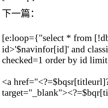
下一篇：
[e:loop={"select * from [
id>'$navinfor[id]' and class
checked=1 order by id limit
<a href="<?=$bqsr[titleurl]
target="_blank"><?=$bqr[ti