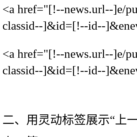
<a href="[!--news.url--]e/p
classid--]&id=[!--id--]
<a href="[!--news.url--]e/p
classid--]&id=[!--id--]
二、用灵动标签展示“上一