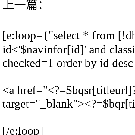
上一篇：
[e:loop={"select * from [
id<'$navinfor[id]' and class
checked=1 order by id desc 
<a href="<?=$bqsr[titleurl]
target="_blank"><?=$bqr[ti
[/e:loop]