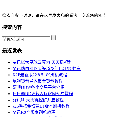
◎欢迎参与讨论，请在这里发表您的看法、交流您的观点。
搜索内容
最近发表
斐讯以太星球云算力-天天链福利
斐讯路由器购买渠道及红包介绍-翻车
K2P最新版22.8.5.189刷机教程
赢呗钱包导入币合钱包教程
赢呗DDW各个交易平台介绍
日日赢DDW转入玩家网交易教程
斐讯N1天天链挖矿开启教程
k2p香槟金博通B1版本刷机教程
斐讯K2全版本刷机教程