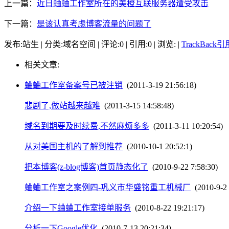
上一篇：
近日蛐蛐工作室所在的美橙互联服务器遭受攻击
下一篇：
是该认真考虑博客流量的问题了
发布:站生 | 分类:域名空间 | 评论:0 | 引用:0 | 浏览:
|
TrackBack
相关文章:
蛐蛐工作室备案号已被注销
(2011-3-19 21:56:18)
悲剧了,做站越来越难
(2011-3-15 14:58:48)
域名到期要及时续费,不然麻烦多多
(2011-3-11 10:20:54)
从对美国主机的了解到推荐
(2010-10-1 20:52:1)
把本博客(z-blog博客)首页静态化了
(2010-9-22 7:58:30)
蛐蛐工作室之案例四-巩义市华盛铭重工机械厂
(2010-9-2 
介绍一下蛐蛐工作室接单服务
(2010-8-22 19:21:17)
分析一下Google优化
(2010-7-13 20:21:34)