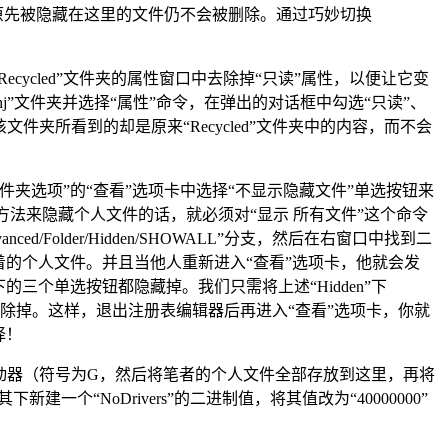
原先被隐藏在这里的文件仍不会被删除。通过巧妙切换
cycled”文件夹的属性窗口中去除掉“只读”属性，以便让它变
击“zhj”文件夹并选择“属性”命令，在弹出的对话框中勾选“只读”、
文件夹所看到的却是原来“Recycled”文件夹中的内容，而不会
文件夹选项”的“查看”选项卡中选择“不显示隐藏文件”单选按钮来
法来隐藏个人文件的话，就必须对“显示 所有文件”这个命令
/Advanced/Folder/Hidden/SHOWALL”分支，然后在右窗口中找到二
出隐藏着的个人文件。并且当他人重新进入“查看”选项卡，他就会发
三个单选按钮都隐藏掉。我们只需将上述“Hidden”下
同）的健值清除掉。这样，退出注册表编辑器后再进入“查看”选项卡，你就
择！
的新驱动器（符号为G，然后将笔者的个人文件全部存放到这里，再将
个“NoDrivers”的二进制值，将其值改为“40000000”