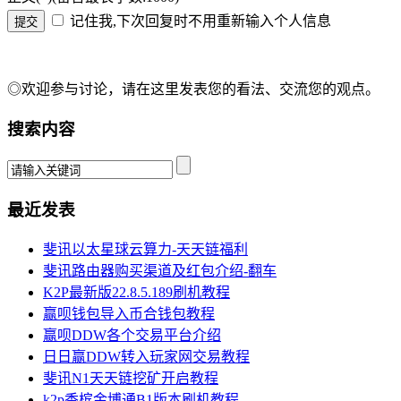
记住我,下次回复时不用重新输入个人信息
◎欢迎参与讨论，请在这里发表您的看法、交流您的观点。
搜索内容
最近发表
斐讯以太星球云算力-天天链福利
斐讯路由器购买渠道及红包介绍-翻车
K2P最新版22.8.5.189刷机教程
赢呗钱包导入币合钱包教程
赢呗DDW各个交易平台介绍
日日赢DDW转入玩家网交易教程
斐讯N1天天链挖矿开启教程
k2p香槟金博通B1版本刷机教程