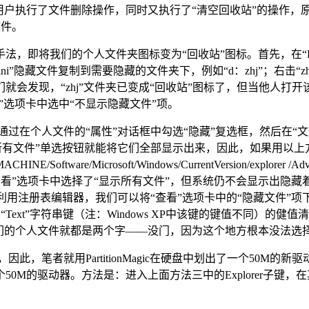
用户执行了文件删除操作，同时又执行了“清空回收站”的操作，
文件。
法，即将我们的个人文件夹图标变为“回收站”图标。首先，在“Re
top.ini”隐藏文件复制到需要隐藏的文件夹下，例如“d：zhj”；右
就会发现，“zhj”文件夹已变成“回收站”图标了，但当他人打开该
看”选项卡中选中“不显示隐藏文件”项。
可以通过在个人文件的“属性”对话框中勾选“隐藏”复选框，然后在“
所有文件”单选按钮就能将它们全部显示出来，因此，如果用以上方
are/Microsoft/Windows/CurrentVersion/explorer 
样，即使在“查看”选项卡中选择了“显示所有文件”，但系统仍不会显示
用注册表编辑器，我们可以将“查看”选项卡中的“隐藏文件”项下的
个分支中的“Text”字符串键（注：Windows XP中该键的键值不
们的个人文件就都是两个字――没门，因为这个地方根本没法选
此，笔者就用PartitionMagic在硬盘中划出了一个50M
动器。方法是：进入上面方法三中的Explorer子键，在其下新建一