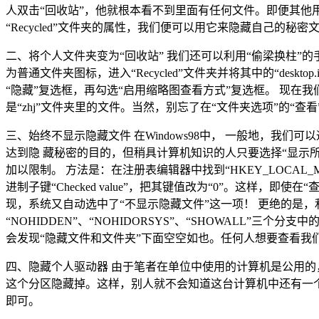
人双击“回收站”，他就根本看不到里面有任何文件。即便其他
“Recycled”文件夹的属性，我们便可以用它来隐藏自己的秘密
二、将个人文件夹变为“回收站” 我们还可以利用“偷梁换柱”的手
为普通文件夹图标，进入“Recycled”文件夹并将其中的“desk
“隐藏”复选框，再勾选“启用缩略图查看方式”复选框。 现在我们
是“zhj”文件夹里的文件。当然，别忘了在“文件夹选项”的“查
三、始终不显示隐藏文件 在Windows98中， 一般地，我们
达到隐 藏秘密的目的，但稍具计算机知识的人只要选择“显示
加以限制。 方法是：在注册表编辑器中找到“HKEY_LOCAL_MACHINE/Softw
进制子键“Checked value”，把其键值改为“0”。这
现，系统又自动选中了“不显示隐藏文件”这一项！ 更绝的是，利
“NOHIDDEN”、“NOHIDORSYS”、“SHOWALL”三
会发现“隐藏文件和文件夹”下面空空如也。任何人想要查看我
四、隐藏个人驱动器 由于笔者在单位中使用的计算机是公用的，因
这个分区隐藏掉。这样，别人就不会知道这台计算机中还有一个50M的驱
即可。