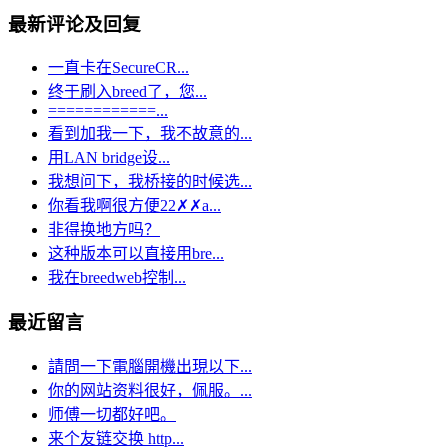
最新评论及回复
一直卡在SecureCR...
终于刷入breed了，您...
============...
看到加我一下，我不故意的...
用LAN bridge设...
我想问下，我桥接的时候选...
你看我啊很方便22✗✗a...
非得换地方吗？
这种版本可以直接用bre...
我在breedweb控制...
最近留言
請問一下電腦開機出現以下...
你的网站资料很好，佩服。...
师傅一切都好吧。
来个友链交换 http...