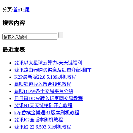
分页:
首
«
1
»
尾
搜索内容
最近发表
斐讯以太星球云算力-天天链福利
斐讯路由器购买渠道及红包介绍-翻车
K2P最新版22.8.5.189刷机教程
赢呗钱包导入币合钱包教程
赢呗DDW各个交易平台介绍
日日赢DDW转入玩家网交易教程
斐讯N1天天链挖矿开启教程
k2p香槟金博通B1版本刷机教程
斐讯K2全版本刷机教程
斐讯k2 22.6.503.31刷机教程