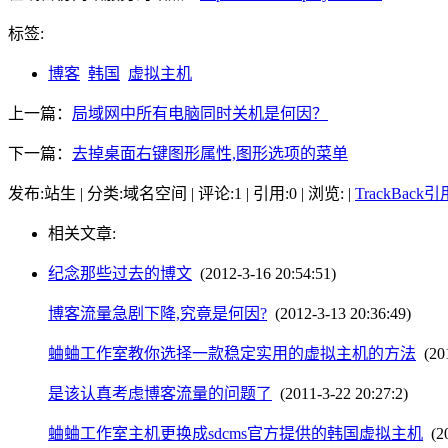
标签:
博客
韩国
虚拟主机
上一篇：
局域网中所有电脑同时关机是何因？
下一篇：
去掉桌面右键图形属性,图形选项的菜单
发布:站生 | 分类:域名空间 | 评论:1 | 引用:0 | 浏览:
|
TrackBack
相关文章:
纪念那些过去的博文
(2012-3-16 20:54:51)
博客流量急剧下降,究竟是何因?
(2012-3-13 20:36:49)
蛐蛐工作室教你选择一款稳定实用的虚拟主机的方法
(201
是该认真考虑博客流量的问题了
(2011-3-22 20:27:2)
蛐蛐工作室主机更换成sdcms官方提供的韩国虚拟主机
(20