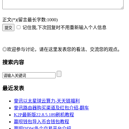
正文(*)(留言最长字数:1000)
记住我,下次回复时不用重新输入个人信息
◎欢迎参与讨论，请在这里发表您的看法、交流您的观点。
搜索内容
最近发表
斐讯以太星球云算力-天天链福利
斐讯路由器购买渠道及红包介绍-翻车
K2P最新版22.8.5.189刷机教程
赢呗钱包导入币合钱包教程
赢呗DDW各个交易平台介绍