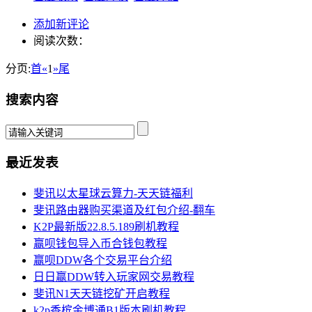
添加新评论
阅读次数：
分页:
首
«
1
»
尾
搜索内容
最近发表
斐讯以太星球云算力-天天链福利
斐讯路由器购买渠道及红包介绍-翻车
K2P最新版22.8.5.189刷机教程
赢呗钱包导入币合钱包教程
赢呗DDW各个交易平台介绍
日日赢DDW转入玩家网交易教程
斐讯N1天天链挖矿开启教程
k2p香槟金博通B1版本刷机教程