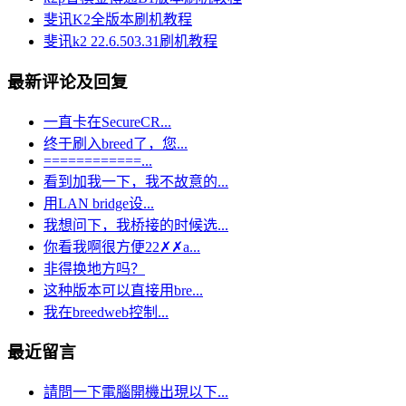
斐讯K2全版本刷机教程
斐讯k2 22.6.503.31刷机教程
最新评论及回复
一直卡在SecureCR...
终于刷入breed了，您...
============...
看到加我一下，我不故意的...
用LAN bridge设...
我想问下，我桥接的时候选...
你看我啊很方便22✗✗a...
非得换地方吗？
这种版本可以直接用bre...
我在breedweb控制...
最近留言
請問一下電腦開機出現以下...