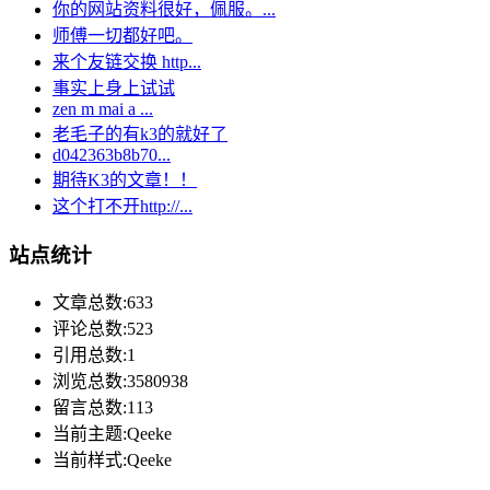
你的网站资料很好，佩服。...
师傅一切都好吧。
来个友链交换 http...
事实上身上试试
zen m mai a ...
老毛子的有k3的就好了
d042363b8b70...
期待K3的文章！！
这个打不开http://...
站点统计
文章总数:633
评论总数:523
引用总数:1
浏览总数:3580938
留言总数:113
当前主题:Qeeke
当前样式:Qeeke