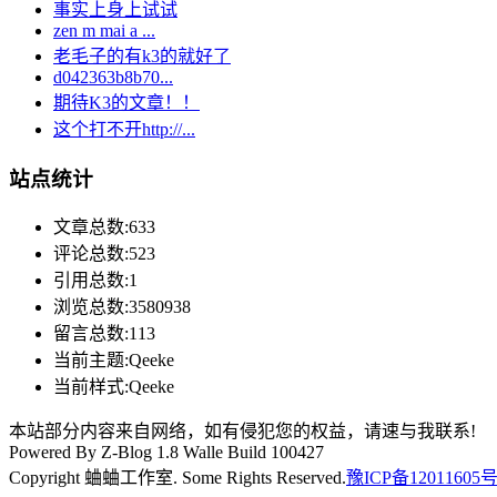
事实上身上试试
zen m mai a ...
老毛子的有k3的就好了
d042363b8b70...
期待K3的文章！！
这个打不开http://...
站点统计
文章总数:633
评论总数:523
引用总数:1
浏览总数:3580938
留言总数:113
当前主题:Qeeke
当前样式:Qeeke
本站部分内容来自网络，如有侵犯您的权益，请速与我联系!
Powered By Z-Blog 1.8 Walle Build 100427
Copyright 蛐蛐工作室. Some Rights Reserved.
豫ICP备12011605号