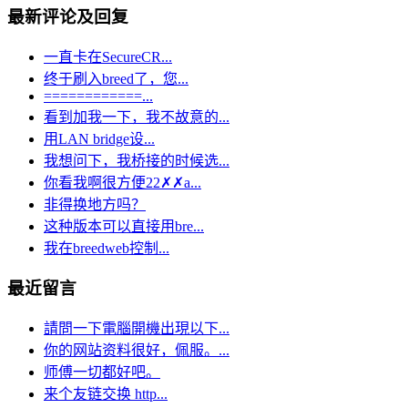
最新评论及回复
一直卡在SecureCR...
终于刷入breed了，您...
============...
看到加我一下，我不故意的...
用LAN bridge设...
我想问下，我桥接的时候选...
你看我啊很方便22✗✗a...
非得换地方吗？
这种版本可以直接用bre...
我在breedweb控制...
最近留言
請問一下電腦開機出現以下...
你的网站资料很好，佩服。...
师傅一切都好吧。
来个友链交换 http...