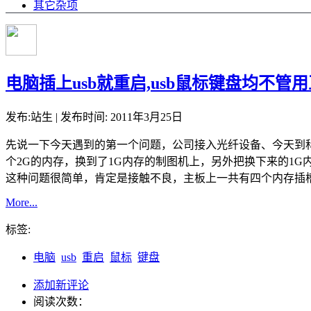
其它杂项
电脑插上usb就重启,usb鼠标键盘均不管
发布:站生 | 发布时间: 2011年3月25日
先说一下今天遇到的第一个问题，公司接入光纤设备、今天到
个2G的内存，换到了1G内存的制图机上，另外把换下来的1
这种问题很简单，肯定是接触不良，主板上一共有四个内存插
More...
标签:
电脑
usb
重启
鼠标
键盘
添加新评论
阅读次数：