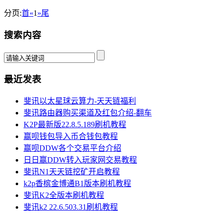
分页:
首
«
1
»
尾
搜索内容
最近发表
斐讯以太星球云算力-天天链福利
斐讯路由器购买渠道及红包介绍-翻车
K2P最新版22.8.5.189刷机教程
赢呗钱包导入币合钱包教程
赢呗DDW各个交易平台介绍
日日赢DDW转入玩家网交易教程
斐讯N1天天链挖矿开启教程
k2p香槟金博通B1版本刷机教程
斐讯K2全版本刷机教程
斐讯k2 22.6.503.31刷机教程