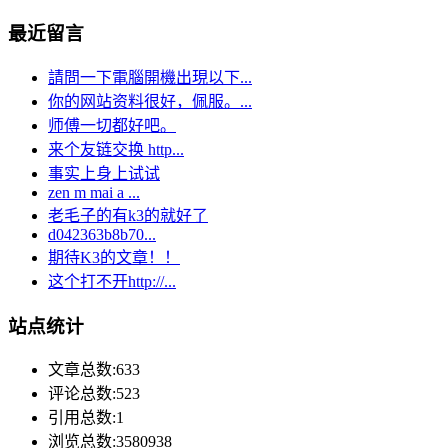
最近留言
請問一下電腦開機出現以下...
你的网站资料很好，佩服。...
师傅一切都好吧。
来个友链交换 http...
事实上身上试试
zen m mai a ...
老毛子的有k3的就好了
d042363b8b70...
期待K3的文章！！
这个打不开http://...
站点统计
文章总数:633
评论总数:523
引用总数:1
浏览总数:3580938