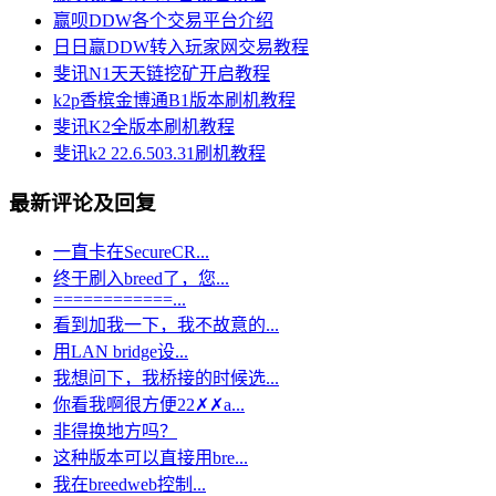
赢呗DDW各个交易平台介绍
日日赢DDW转入玩家网交易教程
斐讯N1天天链挖矿开启教程
k2p香槟金博通B1版本刷机教程
斐讯K2全版本刷机教程
斐讯k2 22.6.503.31刷机教程
最新评论及回复
一直卡在SecureCR...
终于刷入breed了，您...
============...
看到加我一下，我不故意的...
用LAN bridge设...
我想问下，我桥接的时候选...
你看我啊很方便22✗✗a...
非得换地方吗？
这种版本可以直接用bre...
我在breedweb控制...