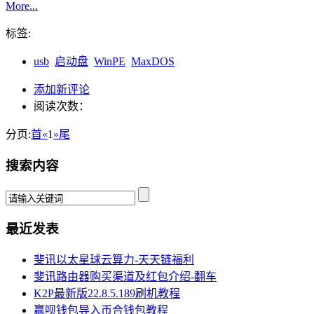
More...
标签:
usb
启动盘
WinPE
MaxDOS
添加新评论
阅读次数：
分页:
首
«
1
»
尾
搜索内容
最近发表
斐讯以太星球云算力-天天链福利
斐讯路由器购买渠道及红包介绍-翻车
K2P最新版22.8.5.189刷机教程
赢呗钱包导入币合钱包教程