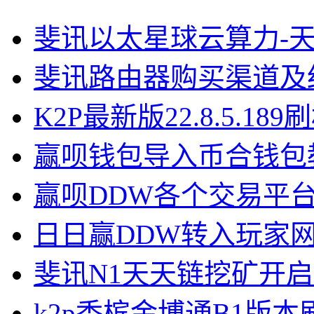
斐讯以太星球云算力-
斐讯路由器购买渠道及
K2P最新版22.8.5.18
赢呗钱包导入币合钱包
赢呗DDW各个交易平
日日赢DDW转入玩家
斐讯N1天天链挖矿开
k2p香槟金博通B1版